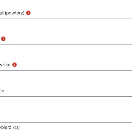
il (powtórz)
wisko
to