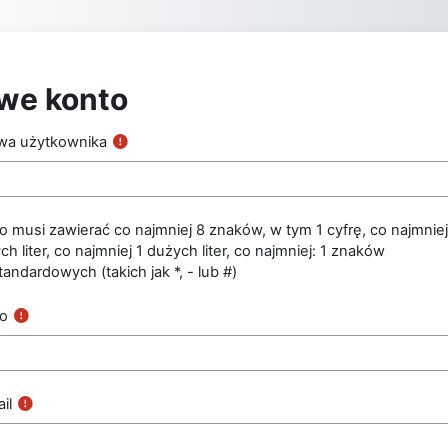
Przejdź do głównej zawartości
we konto
wa użytkownika
o musi zawierać co najmniej 8 znaków, w tym 1 cyfrę, co najmniej
ch liter, co najmniej 1 dużych liter, co najmniej: 1 znaków
tandardowych (takich jak *, - lub #)
ło
il