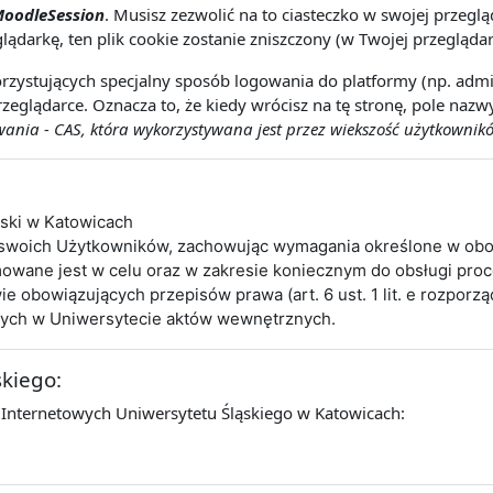
oodleSession
. Musisz zezwolić na to ciasteczko w swojej przeg
lądarkę, ten plik cookie zostanie zniszczony (w Twojej przeglądar
rzystujących specjalny sposób logowania do platformy (np. admin
zeglądarce. Oznacza to, że kiedy wrócisz na tę stronę, pole naz
nia - CAS, która wykorzystywana jest przez wiekszość użytkownikó
ąski w Katowicach
 swoich Użytkowników, zachowując wymagania określone w obo
wane jest w celu oraz w zakresie koniecznym do obsługi pro
obowiązujących przepisów prawa (art. 6 ust. 1 lit. e rozporz
cych w Uniwersytecie aktów wewnętrznych.
skiego:
 Internetowych Uniwersytetu Śląskiego w Katowicach: