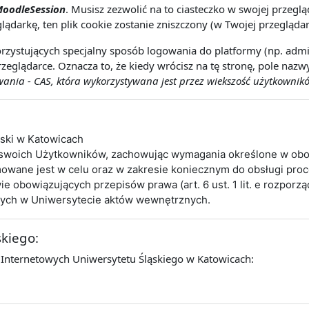
oodleSession
. Musisz zezwolić na to ciasteczko w swojej przeg
lądarkę, ten plik cookie zostanie zniszczony (w Twojej przeglądar
rzystujących specjalny sposób logowania do platformy (np. admin
zeglądarce. Oznacza to, że kiedy wrócisz na tę stronę, pole naz
nia - CAS, która wykorzystywana jest przez wiekszość użytkownikó
ąski w Katowicach
 swoich Użytkowników, zachowując wymagania określone w obo
wane jest w celu oraz w zakresie koniecznym do obsługi pro
obowiązujących przepisów prawa (art. 6 ust. 1 lit. e rozporz
cych w Uniwersytecie aktów wewnętrznych.
skiego:
 Internetowych Uniwersytetu Śląskiego w Katowicach: