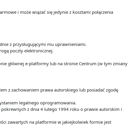
darmowe i może wiązać się jedynie z kosztami połączenia
odnie z przysługującymi mu uprawnieniami.
ogą poczty elektronicznej.
nie głównej e-platformy lub na stronie Centrum (w tym zmiany
ielem z zachowaniem prawa autorskiego lub posiadać zgodę
zystaniem legalnego oprogramowania.
h pokrewnych z dnia 4 lutego 1994 roku o prawie autorskim i
i zawartych na platformie w jakiejkolwiek formie jest