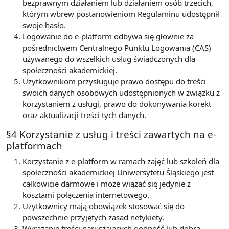
bezprawnym działaniem lub działaniem osób trzecich,
którym wbrew postanowieniom Regulaminu udostępnił
swoje hasło.
Logowanie do e-platform odbywa się głownie za
pośrednictwem Centralnego Punktu Logowania (CAS)
używanego do wszelkich usług świadczonych dla
społeczności akademickiej.
Użytkownikom przysługuje prawo dostępu do treści
swoich danych osobowych udostępnionych w związku z
korzystaniem z usługi, prawo do dokonywania korekt
oraz aktualizacji treści tych danych.
§4 Korzystanie z usług i treści zawartych na e-
platformach
Korzystanie z e-platform w ramach zajęć lub szkoleń dla
społeczności akademickiej Uniwersytetu Śląskiego jest
całkowicie darmowe i może wiązać się jedynie z
kosztami połączenia internetowego.
Użytkownicy mają obowiązek stosować się do
powszechnie przyjętych zasad netykiety.
Wyrażanie treści naruszających godność lub dobra