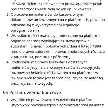
ich właścicielem z zachowaniem prawa autorskiego lub
posiadać zgodę właściciela do ich opublikowania.
Opracowanie materiałów do kursów, w tym
dokumentów umieszczanych na e-platformach, powinno
odbywać się z wykorzystaniem legalnego
oprogramowania.
Wszystkie treści i materiały umieszczone na platformie
objęte są ochroną wynikającą z ustawy oprawie
autorskim i prawach pokrewnych z dnia 4 lutego 1994
roku o prawie autorskim i prawach pokrewnych (Dz. U. z
2000 r. Nr. 80, poz. 904 z późn. zm.).
Użytkownik ma prawo korzystać z dostępnych
materiałów jedynie dla własnych celów edukacyjnych.
Rozpowszechnianie treści zawartych na platformie w
jakiejkolwiek formie jest zabronione, chyba, że autor tej
treści wyrazi na to zgodę.
§6 Postanowienia końcowe
Wszelkie nieprawidłowości w działaniu e-platform
użytkownik powinien zgłosić administratorowi na adres: