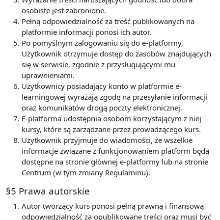
osobiste jest zabronione.
Pełną odpowiedzialność za treść publikowanych na
platformie informacji ponosi ich autor.
Po pomyślnym zalogowaniu się do e-platformy,
Użytkownik otrzymuje dostęp do zasobów znajdujących
się w serwisie, zgodnie z przysługującymi mu
uprawnieniami.
Użytkownicy posiadający konto w platformie e-
learningowej wyrażają zgodę na przesyłanie informacji
oraz komunikatów drogą poczty elektronicznej.
E-platforma udostępnia osobom korzystającym z niej
kursy, które są zarządzane przez prowadzącego kurs.
Użytkownik przyjmuje do wiadomości, że wszelkie
informacje związane z funkcjonowaniem platform będą
dostępne na stronie głównej e-platformy lub na stronie
Centrum (w tym zmiany Regulaminu).
§5 Prawa autorskie
Autor tworzący kurs ponosi pełną prawną i finansową
odpowiedzialność za opublikowane treści oraz musi być