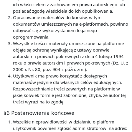
ich właścicielem z zachowaniem prawa autorskiego lub
posiadać zgodę właściciela do ich opublikowania.
Opracowanie materiałów do kursów, w tym
dokumentów umieszczanych na e-platformach, powinno
odbywać się z wykorzystaniem legalnego
oprogramowania.
Wszystkie treści i materiały umieszczone na platformie
objęte są ochroną wynikającą z ustawy oprawie
autorskim i prawach pokrewnych z dnia 4 lutego 1994
roku o prawie autorskim i prawach pokrewnych (Dz. U. z
2000 r. Nr. 80, poz. 904 z późn. zm.).
Użytkownik ma prawo korzystać z dostępnych
materiałów jedynie dla własnych celów edukacyjnych.
Rozpowszechnianie treści zawartych na platformie w
jakiejkolwiek formie jest zabronione, chyba, że autor tej
treści wyrazi na to zgodę.
§6 Postanowienia końcowe
Wszelkie nieprawidłowości w działaniu e-platform
użytkownik powinien zgłosić administratorowi na adres: