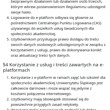
bezprawnym działaniem lub działaniem osób trzecich,
którym wbrew postanowieniom Regulaminu udostępnił
swoje hasło.
Logowanie do e-platform odbywa się głownie za
pośrednictwem Centralnego Punktu Logowania (CAS)
używanego do wszelkich usług świadczonych dla
społeczności akademickiej.
Użytkownikom przysługuje prawo dostępu do treści
swoich danych osobowych udostępnionych w związku z
korzystaniem z usługi, prawo do dokonywania korekt
oraz aktualizacji treści tych danych.
§4 Korzystanie z usług i treści zawartych na e-
platformach
Korzystanie z e-platform w ramach zajęć lub szkoleń dla
społeczności akademickiej Uniwersytetu Śląskiego jest
całkowicie darmowe i może wiązać się jedynie z
kosztami połączenia internetowego.
Użytkownicy mają obowiązek stosować się do
powszechnie przyjętych zasad netykiety.
Wyrażanie treści naruszających godność lub dobra