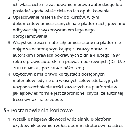
ich właścicielem z zachowaniem prawa autorskiego lub
posiadać zgodę właściciela do ich opublikowania.
Opracowanie materiałów do kursów, w tym
dokumentów umieszczanych na e-platformach, powinno
odbywać się z wykorzystaniem legalnego
oprogramowania.
Wszystkie treści i materiały umieszczone na platformie
objęte są ochroną wynikającą z ustawy oprawie
autorskim i prawach pokrewnych z dnia 4 lutego 1994
roku o prawie autorskim i prawach pokrewnych (Dz. U. z
2000 r. Nr. 80, poz. 904 z późn. zm.).
Użytkownik ma prawo korzystać z dostępnych
materiałów jedynie dla własnych celów edukacyjnych.
Rozpowszechnianie treści zawartych na platformie w
jakiejkolwiek formie jest zabronione, chyba, że autor tej
treści wyrazi na to zgodę.
§6 Postanowienia końcowe
Wszelkie nieprawidłowości w działaniu e-platform
użytkownik powinien zgłosić administratorowi na adres: