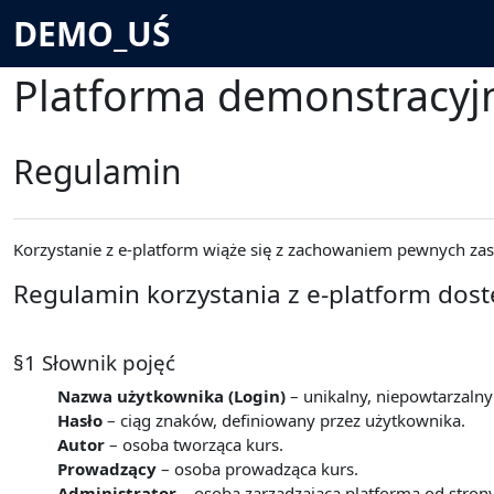
Przejdź do głównej zawartości
DEMO_UŚ
Platforma demonstracyjn
Regulamin
Korzystanie z e-platform wiąże się z zachowaniem pewnych zasa
Regulamin korzystania z e-platform dos
§1 Słownik pojęć
Nazwa użytkownika (Login)
– unikalny, niepowtarzalny
Hasło
– ciąg znaków, definiowany przez użytkownika.
Autor
– osoba tworząca kurs.
Prowadzący
– osoba prowadząca kurs.
Administrator
– osoba zarządzająca platformą od stron