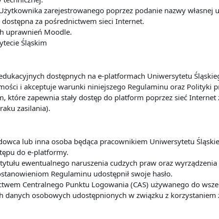
Użytkownika zarejestrowanego poprzez podanie nazwy własnej u
dostępna za pośrednictwem sieci Internet.
ach uprawnień Moodle.
ytecie Śląskim
ug edukacyjnych dostępnych na e-platformach Uniwersytetu Śląsk
ości i akceptuje warunki niniejszego Regulaminu oraz Polityki 
m, które zapewnia stały dostęp do platform poprzez sieć Interne
raku zasilania).
ładowca lub inna osoba będąca pracownikiem Uniwersytetu Śląsk
tępu do e-platformy.
 z tytułu ewentualnego naruszenia cudzych praw oraz wyrządze
postanowieniom Regulaminu udostępnił swoje hasło.
ctwem Centralnego Punktu Logowania (CAS) używanego do wszelk
 danych osobowych udostępnionych w związku z korzystaniem z u