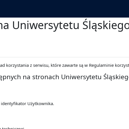
a Uniwersytetu Śląskieg
d korzystania z serwisu, które zawarte są w Regulaminie korzyst
tępnych na stronach Uniwersytetu Śląskie
 identyfikator Użytkownika.
y technicznej.