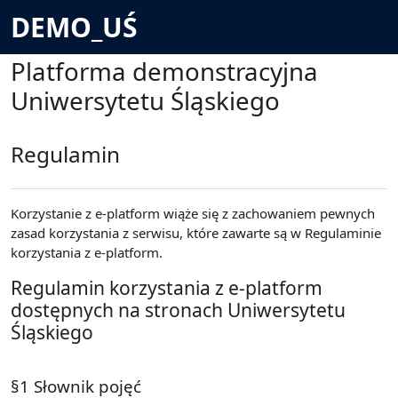
Przejdź do głównej zawartości
DEMO_UŚ
Platforma demonstracyjna
Uniwersytetu Śląskiego
Regulamin
Korzystanie z e-platform wiąże się z zachowaniem pewnych
zasad korzystania z serwisu, które zawarte są w Regulaminie
korzystania z e-platform.
Regulamin korzystania z e-platform
dostępnych na stronach Uniwersytetu
Śląskiego
§1 Słownik pojęć