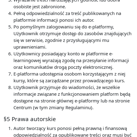
osobiste jest zabronione.
Pełną odpowiedzialność za treść publikowanych na
platformie informacji ponosi ich autor.
Po pomyślnym zalogowaniu się do e-platformy,
Użytkownik otrzymuje dostęp do zasobów znajdujących
się w serwisie, zgodnie z przysługującymi mu
uprawnieniami.
Użytkownicy posiadający konto w platformie e-
learningowej wyrażają zgodę na przesyłanie informacji
oraz komunikatów drogą poczty elektronicznej.
E-platforma udostępnia osobom korzystającym z niej
kursy, które są zarządzane przez prowadzącego kurs.
Użytkownik przyjmuje do wiadomości, że wszelkie
informacje związane z funkcjonowaniem platform będą
dostępne na stronie głównej e-platformy lub na stronie
Centrum (w tym zmiany Regulaminu).
§5 Prawa autorskie
Autor tworzący kurs ponosi pełną prawną i finansową
odpowiedzialność za opublikowane treści oraz musi być