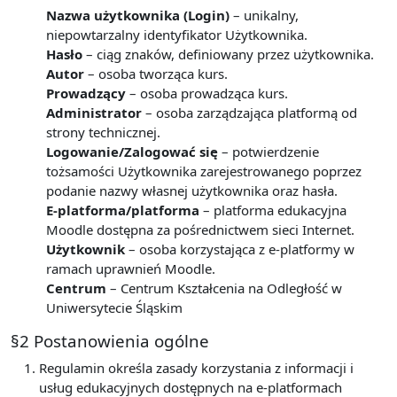
Nazwa użytkownika (Login)
– unikalny,
niepowtarzalny identyfikator Użytkownika.
Hasło
– ciąg znaków, definiowany przez użytkownika.
Autor
– osoba tworząca kurs.
Prowadzący
– osoba prowadząca kurs.
Administrator
– osoba zarządzająca platformą od
strony technicznej.
Logowanie/Zalogować się
– potwierdzenie
tożsamości Użytkownika zarejestrowanego poprzez
podanie nazwy własnej użytkownika oraz hasła.
E-platforma/platforma
– platforma edukacyjna
Moodle dostępna za pośrednictwem sieci Internet.
Użytkownik
– osoba korzystająca z e-platformy w
ramach uprawnień Moodle.
Centrum
– Centrum Kształcenia na Odległość w
Uniwersytecie Śląskim
§2 Postanowienia ogólne
Regulamin określa zasady korzystania z informacji i
usług edukacyjnych dostępnych na e-platformach