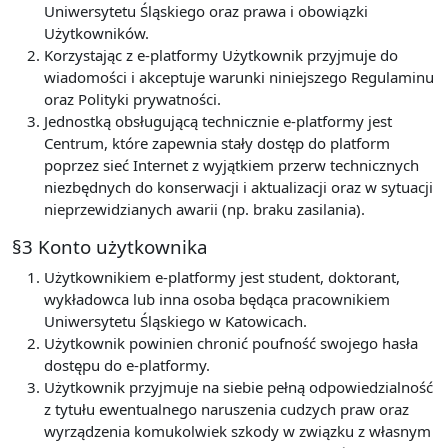
Uniwersytetu Śląskiego oraz prawa i obowiązki
Użytkowników.
Korzystając z e-platformy Użytkownik przyjmuje do
wiadomości i akceptuje warunki niniejszego Regulaminu
oraz Polityki prywatności.
Jednostką obsługującą technicznie e-platformy jest
Centrum, które zapewnia stały dostęp do platform
poprzez sieć Internet z wyjątkiem przerw technicznych
niezbędnych do konserwacji i aktualizacji oraz w sytuacji
nieprzewidzianych awarii (np. braku zasilania).
§3 Konto użytkownika
Użytkownikiem e-platformy jest student, doktorant,
wykładowca lub inna osoba będąca pracownikiem
Uniwersytetu Śląskiego w Katowicach.
Użytkownik powinien chronić poufność swojego hasła
dostępu do e-platformy.
Użytkownik przyjmuje na siebie pełną odpowiedzialność
z tytułu ewentualnego naruszenia cudzych praw oraz
wyrządzenia komukolwiek szkody w związku z własnym