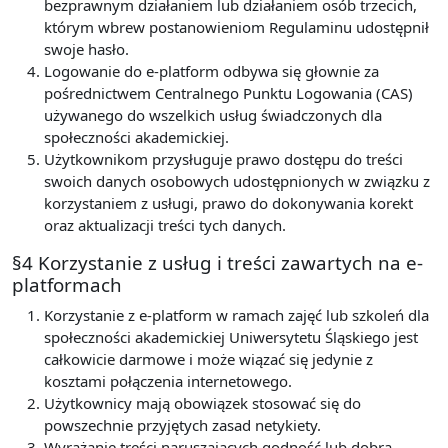
bezprawnym działaniem lub działaniem osób trzecich,
którym wbrew postanowieniom Regulaminu udostępnił
swoje hasło.
Logowanie do e-platform odbywa się głownie za
pośrednictwem Centralnego Punktu Logowania (CAS)
używanego do wszelkich usług świadczonych dla
społeczności akademickiej.
Użytkownikom przysługuje prawo dostępu do treści
swoich danych osobowych udostępnionych w związku z
korzystaniem z usługi, prawo do dokonywania korekt
oraz aktualizacji treści tych danych.
§4 Korzystanie z usług i treści zawartych na e-
platformach
Korzystanie z e-platform w ramach zajęć lub szkoleń dla
społeczności akademickiej Uniwersytetu Śląskiego jest
całkowicie darmowe i może wiązać się jedynie z
kosztami połączenia internetowego.
Użytkownicy mają obowiązek stosować się do
powszechnie przyjętych zasad netykiety.
Wyrażanie treści naruszających godność lub dobra