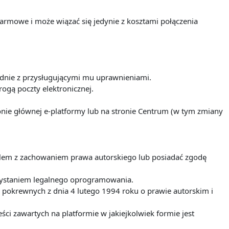
darmowe i może wiązać się jedynie z kosztami połączenia
odnie z przysługującymi mu uprawnieniami.
ogą poczty elektronicznej.
nie głównej e-platformy lub na stronie Centrum (w tym zmiany
ielem z zachowaniem prawa autorskiego lub posiadać zgodę
zystaniem legalnego oprogramowania.
h pokrewnych z dnia 4 lutego 1994 roku o prawie autorskim i
i zawartych na platformie w jakiejkolwiek formie jest