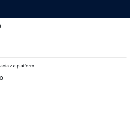
o
ania z e-platform.
go