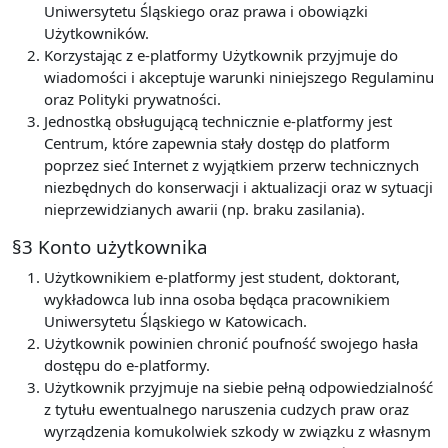
Uniwersytetu Śląskiego oraz prawa i obowiązki
Użytkowników.
Korzystając z e-platformy Użytkownik przyjmuje do
wiadomości i akceptuje warunki niniejszego Regulaminu
oraz Polityki prywatności.
Jednostką obsługującą technicznie e-platformy jest
Centrum, które zapewnia stały dostęp do platform
poprzez sieć Internet z wyjątkiem przerw technicznych
niezbędnych do konserwacji i aktualizacji oraz w sytuacji
nieprzewidzianych awarii (np. braku zasilania).
§3 Konto użytkownika
Użytkownikiem e-platformy jest student, doktorant,
wykładowca lub inna osoba będąca pracownikiem
Uniwersytetu Śląskiego w Katowicach.
Użytkownik powinien chronić poufność swojego hasła
dostępu do e-platformy.
Użytkownik przyjmuje na siebie pełną odpowiedzialność
z tytułu ewentualnego naruszenia cudzych praw oraz
wyrządzenia komukolwiek szkody w związku z własnym