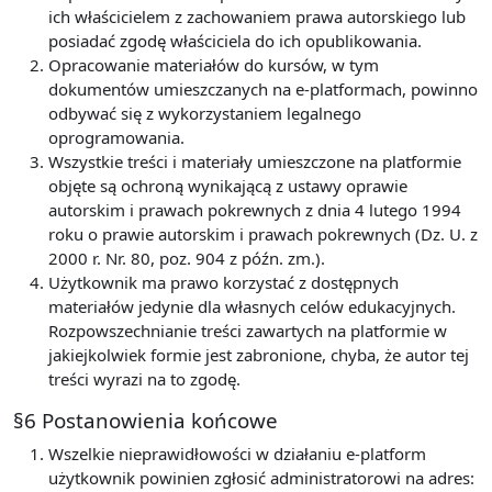
ich właścicielem z zachowaniem prawa autorskiego lub
posiadać zgodę właściciela do ich opublikowania.
Opracowanie materiałów do kursów, w tym
dokumentów umieszczanych na e-platformach, powinno
odbywać się z wykorzystaniem legalnego
oprogramowania.
Wszystkie treści i materiały umieszczone na platformie
objęte są ochroną wynikającą z ustawy oprawie
autorskim i prawach pokrewnych z dnia 4 lutego 1994
roku o prawie autorskim i prawach pokrewnych (Dz. U. z
2000 r. Nr. 80, poz. 904 z późn. zm.).
Użytkownik ma prawo korzystać z dostępnych
materiałów jedynie dla własnych celów edukacyjnych.
Rozpowszechnianie treści zawartych na platformie w
jakiejkolwiek formie jest zabronione, chyba, że autor tej
treści wyrazi na to zgodę.
§6 Postanowienia końcowe
Wszelkie nieprawidłowości w działaniu e-platform
użytkownik powinien zgłosić administratorowi na adres: