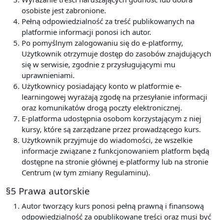
osobiste jest zabronione.
Pełną odpowiedzialność za treść publikowanych na
platformie informacji ponosi ich autor.
Po pomyślnym zalogowaniu się do e-platformy,
Użytkownik otrzymuje dostęp do zasobów znajdujących
się w serwisie, zgodnie z przysługującymi mu
uprawnieniami.
Użytkownicy posiadający konto w platformie e-
learningowej wyrażają zgodę na przesyłanie informacji
oraz komunikatów drogą poczty elektronicznej.
E-platforma udostępnia osobom korzystającym z niej
kursy, które są zarządzane przez prowadzącego kurs.
Użytkownik przyjmuje do wiadomości, że wszelkie
informacje związane z funkcjonowaniem platform będą
dostępne na stronie głównej e-platformy lub na stronie
Centrum (w tym zmiany Regulaminu).
§5 Prawa autorskie
Autor tworzący kurs ponosi pełną prawną i finansową
odpowiedzialność za opublikowane treści oraz musi być