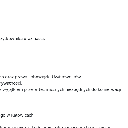
żytkownika oraz hasła.
iego oraz prawa i obowiązki Użytkowników.
prywatności.
t z wyjątkiem przerw technicznych niezbędnych do konserwacji i
iego w Katowicach.
nia komukolwiek szkody w związku z własnym bezprawnym