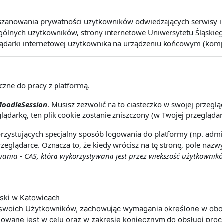
szanowania prywatności użytkowników odwiedzających serwisy int
lnych użytkowników, strony internetowe Uniwersytetu Śląskiego 
lądarki internetowej użytkownika na urządzeniu końcowym (kompute
eczne do pracy z platformą.
oodleSession
. Musisz zezwolić na to ciasteczko w swojej przeg
lądarkę, ten plik cookie zostanie zniszczony (w Twojej przeglądar
rzystujących specjalny sposób logowania do platformy (np. admin
zeglądarce. Oznacza to, że kiedy wrócisz na tę stronę, pole naz
nia - CAS, która wykorzystywana jest przez wiekszość użytkownikó
ąski w Katowicach
 swoich Użytkowników, zachowując wymagania określone w obo
wane jest w celu oraz w zakresie koniecznym do obsługi pro