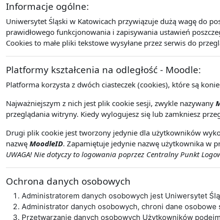
Informacje ogólne:
Uniwersytet Śląski w Katowicach przywiązuje dużą wagę do po
prawidłowego funkcjonowania i zapisywania ustawień poszczegó
Cookies to małe pliki tekstowe wysyłane przez serwis do przeg
Platformy kształcenia na odległość - Moodle:
Platforma korzysta z dwóch ciasteczek (cookies), które są koni
Najważniejszym z nich jest plik cookie sesji, zwykle nazywany
M
przeglądania witryny. Kiedy wylogujesz się lub zamkniesz przeg
Drugi plik cookie jest tworzony jedynie dla użytkowników wyko
nazwę
MoodleID
. Zapamiętuje jedynie nazwę użytkownika w pr
UWAGA! Nie dotyczy to logowania poprzez Centralny Punkt Logowa
Ochrona danych osobowych
Administratorem danych osobowych jest Uniwersytet Śl
Administrator danych osobowych, chroni dane osobowe
Przetwarzanie danych osobowych Użytkowników podejmo