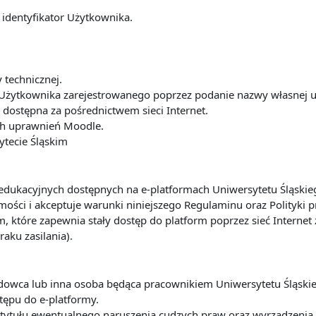
 identyfikator Użytkownika.
y technicznej.
Użytkownika zarejestrowanego poprzez podanie nazwy własnej u
dostępna za pośrednictwem sieci Internet.
ach uprawnień Moodle.
ytecie Śląskim
ug edukacyjnych dostępnych na e-platformach Uniwersytetu Śląsk
ości i akceptuje warunki niniejszego Regulaminu oraz Polityki 
m, które zapewnia stały dostęp do platform poprzez sieć Interne
raku zasilania).
ładowca lub inna osoba będąca pracownikiem Uniwersytetu Śląsk
tępu do e-platformy.
 z tytułu ewentualnego naruszenia cudzych praw oraz wyrządze