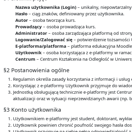
Nazwa użytkownika (Login)
– unikalny, niepowtarzalny
Hasło
– ciąg znaków, definiowany przez użytkownika.
Autor
– osoba tworząca kurs.
Prowadzący
– osoba prowadząca kurs.
Administrator
– osoba zarządzająca platformą od stron
Logowanie/Zalogować się
– potwierdzenie tożsamości 
E-platforma/platforma
– platforma edukacyjna Moodle 
Użytkownik
– osoba korzystająca z e-platformy w ram
Centrum
– Centrum Kształcenia na Odległość w Uniwers
§2 Postanowienia ogólne
Regulamin określa zasady korzystania z informacji i usł
Korzystając z e-platformy Użytkownik przyjmuje do wiadom
Jednostką obsługującą technicznie e-platformy jest Centru
aktualizacji oraz w sytuacji nieprzewidzianych awarii (np. b
§3 Konto użytkownika
Użytkownikiem e-platformy jest student, doktorant, wyk
Użytkownik powinien chronić poufność swojego hasła dos
Użytkownik przyjmuje na siebie pełną odpowiedzialność