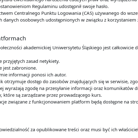
postanowieniom Regulaminu udostępnił swoje hasło.
ctwem Centralnego Punktu Logowania (CAS) używanego do wszelk
 danych osobowych udostępnionych w związku z korzystaniem z u
latformach
połeczności akademickiej Uniwersytetu Śląskiego jest całkowicie 
przyjętych zasad netykiety.
e jest zabronione.
mie informacji ponosi ich autor.
k otrzymuje dostęp do zasobów znajdujących się w serwisie, zg
ej wyrażają zgodę na przesyłanie informacji oraz komunikatów dr
y, które są zarządzane przez prowadzącego kurs.
cje związane z funkcjonowaniem platform będą dostępne na stro
owiedzialność za opublikowane treści oraz musi być ich właścic