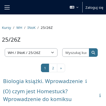
Przejdź do głównej zawartości
Zaloguj się
Panel boczny
Kursy
WH
INoK
25/26Z
25/26Z
Wyszukaj 
Kategorie kursów
Wyszuka
Strona 1
Strona 2
Następna strona
1
2
»
Biologia książki. Wprowadzenie
(O) czym jest Homestuck?
Wprowadzenie do komiksu