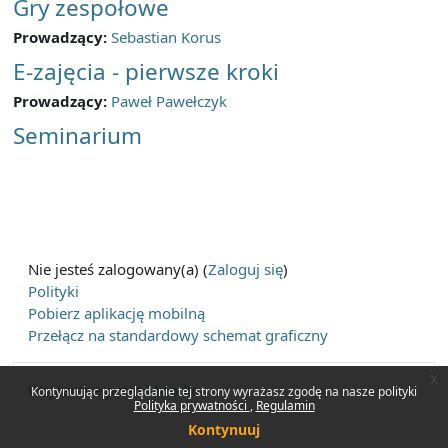
Gry zespołowe
Prowadzący:
Sebastian Korus
E-zajęcia - pierwsze kroki
Prowadzący:
Paweł Pawełczyk
Seminarium
Nie jesteś zalogowany(a) (
Zaloguj się
)
Polityki
Pobierz aplikację mobilną
Przełącz na standardowy schemat graficzny
x
Wspierane przez
Moodle
Kontynuując przeglądanie tej strony wyrażasz zgodę na nasze polityki
Polityka prywatności
Regulamin
Kontynuuj