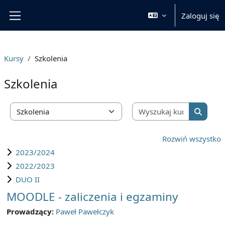
Przejdź do głównej zawartości
Zaloguj się
Panel boczny
Kursy
Szkolenia
Szkolenia
Wyszukaj 
Kategorie kursów
Wyszuka
Rozwiń wszystko
2023/2024
2022/2023
DUO II
MOODLE - zaliczenia i egzaminy
Prowadzący:
Paweł Pawełczyk