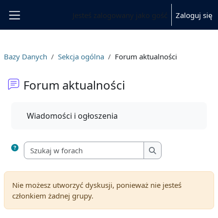
Przejdź do głównej zawartości
Jesteś zalogowany jako gość
Zaloguj się
Panel boczny
Bazy Danych
Sekcja ogólna
Forum aktualności
Forum aktualności
Wymagania zaliczenia
Wiadomości i ogłoszenia
Szukaj w forach
Szukaj w forach
Nie możesz utworzyć dyskusji, ponieważ nie jesteś
członkiem żadnej grupy.