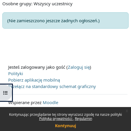
Osobne grupy: Wszyscy uczestnicy
(Nie zamieszczono jeszcze żadnych ogłoszeń.)
Jesteś zalogowany jako gość (
Zaloguj się
)
Polityki
Pobierz aplikację mobilną
Przełącz na standardowy schemat graficzny
Otwórz indeks kursu
Wspierane przez
Moodle
x
Kontynuując przeglądanie tej strony wyrażasz zgodę na nasze polityki
Polityka prywatności
Regulamin
Kontynuuj