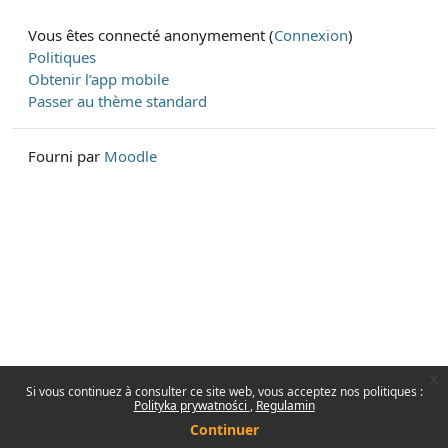
Vous êtes connecté anonymement (
Connexion
)
Politiques
Obtenir l’app mobile
Passer au thème standard
Fourni par
Moodle
x
Si vous continuez à consulter ce site web, vous acceptez nos politiques :
Polityka prywatności
Regulamin
Continuer