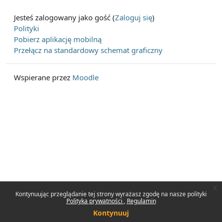
Jesteś zalogowany jako gość (
Zaloguj się
)
Polityki
Pobierz aplikację mobilną
Przełącz na standardowy schemat graficzny
Wspierane przez
Moodle
x
Kontynuując przeglądanie tej strony wyrażasz zgodę na nasze polityki
Polityka prywatności
Regulamin
Kontynuuj