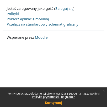
Jesteś zalogowany jako gość (
Zaloguj się
)
Polityki
Pobierz aplikację mobilną
Przełącz na standardowy schemat graficzny
Wspierane przez
Moodle
x
Kontynuując przeglądanie tej strony wyrażasz zgodę na nasze polityki
Polityka prywatności
Regulamin
Kontynuuj