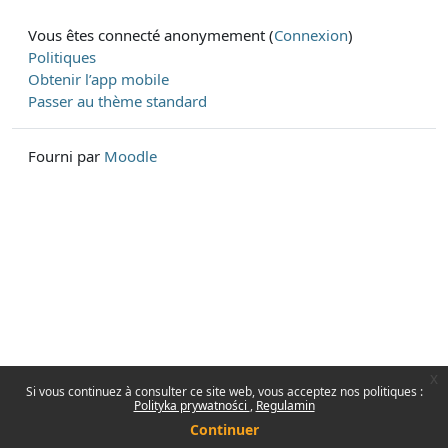
Vous êtes connecté anonymement (
Connexion
)
Politiques
Obtenir l’app mobile
Passer au thème standard
Fourni par
Moodle
x
Si vous continuez à consulter ce site web, vous acceptez nos politiques :
Polityka prywatności
Regulamin
Continuer