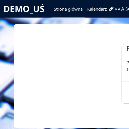
Przejdź do głównej zawartości
DEMO_UŚ
A
Strona główna
Kalendarz
A
A
G
s