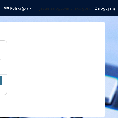
Polski ‎(pl)‎
Jesteś zalogowany jako gość
Zaloguj się
j