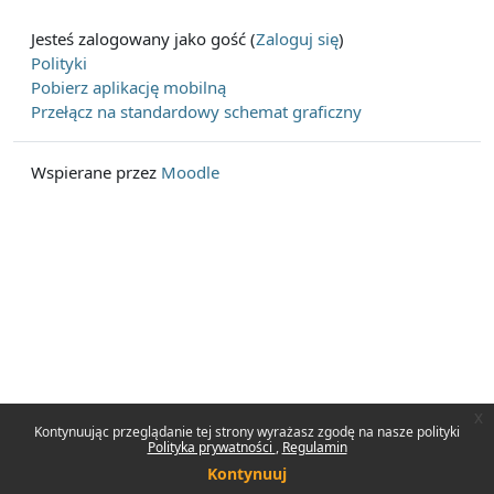
Jesteś zalogowany jako gość (
Zaloguj się
)
Polityki
Pobierz aplikację mobilną
Przełącz na standardowy schemat graficzny
Wspierane przez
Moodle
x
Kontynuując przeglądanie tej strony wyrażasz zgodę na nasze polityki
Polityka prywatności
Regulamin
Kontynuuj