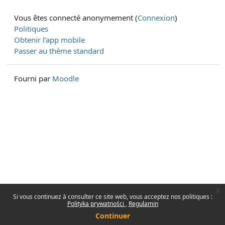
Vous êtes connecté anonymement (
Connexion
)
Politiques
Obtenir l’app mobile
Passer au thème standard
Fourni par
Moodle
x
Si vous continuez à consulter ce site web, vous acceptez nos politiques :
Polityka prywatności
Regulamin
Continuer