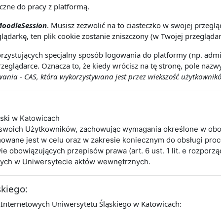
eczne do pracy z platformą.
oodleSession
. Musisz zezwolić na to ciasteczko w swojej przeg
lądarkę, ten plik cookie zostanie zniszczony (w Twojej przeglądar
rzystujących specjalny sposób logowania do platformy (np. admin
zeglądarce. Oznacza to, że kiedy wrócisz na tę stronę, pole naz
nia - CAS, która wykorzystywana jest przez wiekszość użytkownikó
ąski w Katowicach
 swoich Użytkowników, zachowując wymagania określone w obo
wane jest w celu oraz w zakresie koniecznym do obsługi pro
obowiązujących przepisów prawa (art. 6 ust. 1 lit. e rozporz
cych w Uniwersytecie aktów wewnętrznych.
skiego:
 Internetowych Uniwersytetu Śląskiego w Katowicach: