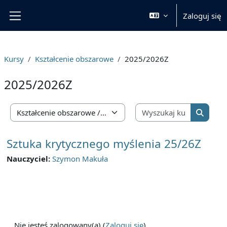
Przejdź do głównej zawartości
Zaloguj się
Panel boczny
Kursy
Kształcenie obszarowe
2025/2026Z
2025/2026Z
Wyszukaj 
Kategorie kursów
Wyszuka
Sztuka krytycznego myślenia 25/26Z
Nauczyciel:
Szymon Makuła
Nie jesteś zalogowany(a) (
Zaloguj się
)