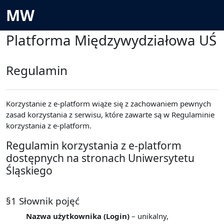
Przejdź do głównej zawartości
MW
Platforma Międzywydziałowa UŚ
Regulamin
Korzystanie z e-platform wiąże się z zachowaniem pewnych
zasad korzystania z serwisu, które zawarte są w Regulaminie
korzystania z e-platform.
Regulamin korzystania z e-platform
dostępnych na stronach Uniwersytetu
Śląskiego
§1 Słownik pojęć
Nazwa użytkownika (Login)
– unikalny,