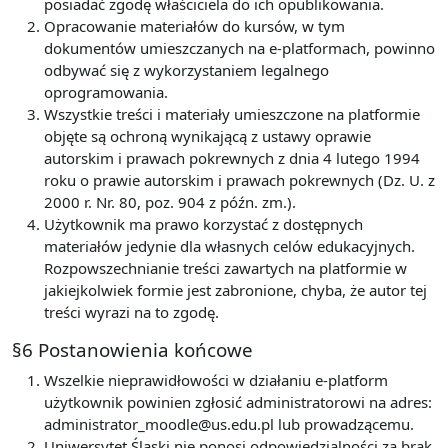
posiadać zgodę właściciela do ich opublikowania.
Opracowanie materiałów do kursów, w tym
dokumentów umieszczanych na e-platformach, powinno
odbywać się z wykorzystaniem legalnego
oprogramowania.
Wszystkie treści i materiały umieszczone na platformie
objęte są ochroną wynikającą z ustawy oprawie
autorskim i prawach pokrewnych z dnia 4 lutego 1994
roku o prawie autorskim i prawach pokrewnych (Dz. U. z
2000 r. Nr. 80, poz. 904 z późn. zm.).
Użytkownik ma prawo korzystać z dostępnych
materiałów jedynie dla własnych celów edukacyjnych.
Rozpowszechnianie treści zawartych na platformie w
jakiejkolwiek formie jest zabronione, chyba, że autor tej
treści wyrazi na to zgodę.
§6 Postanowienia końcowe
Wszelkie nieprawidłowości w działaniu e-platform
użytkownik powinien zgłosić administratorowi na adres:
administrator_moodle@us.edu.pl lub prowadzącemu.
Uniwersytet Śląski nie ponosi odpowiedzialności za brak