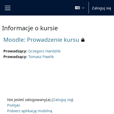
Przejdź do głównej zawartości
Zaloguj się
Panel boczny
Informacje o kursie
Moodle: Prowadzenie kursu
Prowadzący:
Grzegorz Handzlik
Prowadzący:
Tomasz Pawlik
Nie jesteś zalogowany(a) (
Zaloguj się
)
Polityki
Pobierz aplikację mobilną