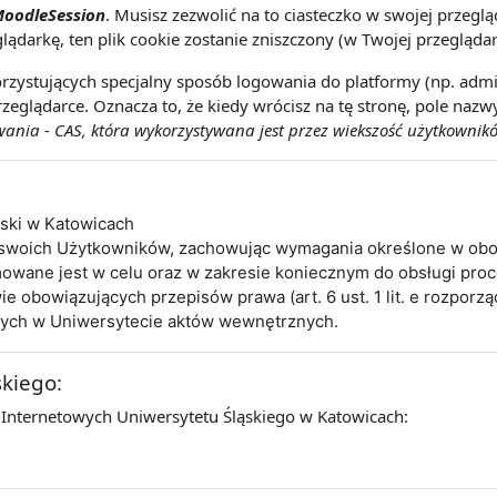
oodleSession
. Musisz zezwolić na to ciasteczko w swojej przeg
lądarkę, ten plik cookie zostanie zniszczony (w Twojej przeglądar
rzystujących specjalny sposób logowania do platformy (np. admin
zeglądarce. Oznacza to, że kiedy wrócisz na tę stronę, pole naz
nia - CAS, która wykorzystywana jest przez wiekszość użytkownikó
ąski w Katowicach
 swoich Użytkowników, zachowując wymagania określone w obo
wane jest w celu oraz w zakresie koniecznym do obsługi pro
obowiązujących przepisów prawa (art. 6 ust. 1 lit. e rozporz
cych w Uniwersytecie aktów wewnętrznych.
skiego:
 Internetowych Uniwersytetu Śląskiego w Katowicach: