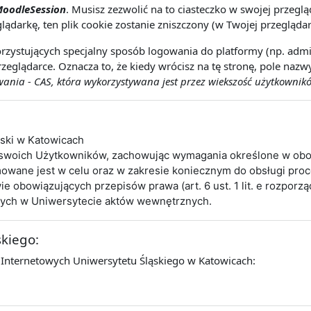
oodleSession
. Musisz zezwolić na to ciasteczko w swojej przeg
lądarkę, ten plik cookie zostanie zniszczony (w Twojej przeglądar
rzystujących specjalny sposób logowania do platformy (np. admin
zeglądarce. Oznacza to, że kiedy wrócisz na tę stronę, pole naz
nia - CAS, która wykorzystywana jest przez wiekszość użytkownikó
ąski w Katowicach
 swoich Użytkowników, zachowując wymagania określone w obo
wane jest w celu oraz w zakresie koniecznym do obsługi pro
obowiązujących przepisów prawa (art. 6 ust. 1 lit. e rozporz
cych w Uniwersytecie aktów wewnętrznych.
skiego:
 Internetowych Uniwersytetu Śląskiego w Katowicach: