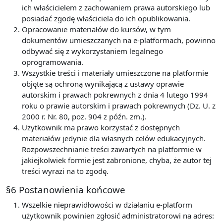
ich właścicielem z zachowaniem prawa autorskiego lub
posiadać zgodę właściciela do ich opublikowania.
Opracowanie materiałów do kursów, w tym
dokumentów umieszczanych na e-platformach, powinno
odbywać się z wykorzystaniem legalnego
oprogramowania.
Wszystkie treści i materiały umieszczone na platformie
objęte są ochroną wynikającą z ustawy oprawie
autorskim i prawach pokrewnych z dnia 4 lutego 1994
roku o prawie autorskim i prawach pokrewnych (Dz. U. z
2000 r. Nr. 80, poz. 904 z późn. zm.).
Użytkownik ma prawo korzystać z dostępnych
materiałów jedynie dla własnych celów edukacyjnych.
Rozpowszechnianie treści zawartych na platformie w
jakiejkolwiek formie jest zabronione, chyba, że autor tej
treści wyrazi na to zgodę.
§6 Postanowienia końcowe
Wszelkie nieprawidłowości w działaniu e-platform
użytkownik powinien zgłosić administratorowi na adres: