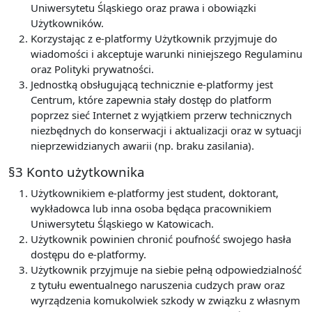
Uniwersytetu Śląskiego oraz prawa i obowiązki
Użytkowników.
Korzystając z e-platformy Użytkownik przyjmuje do
wiadomości i akceptuje warunki niniejszego Regulaminu
oraz Polityki prywatności.
Jednostką obsługującą technicznie e-platformy jest
Centrum, które zapewnia stały dostęp do platform
poprzez sieć Internet z wyjątkiem przerw technicznych
niezbędnych do konserwacji i aktualizacji oraz w sytuacji
nieprzewidzianych awarii (np. braku zasilania).
§3 Konto użytkownika
Użytkownikiem e-platformy jest student, doktorant,
wykładowca lub inna osoba będąca pracownikiem
Uniwersytetu Śląskiego w Katowicach.
Użytkownik powinien chronić poufność swojego hasła
dostępu do e-platformy.
Użytkownik przyjmuje na siebie pełną odpowiedzialność
z tytułu ewentualnego naruszenia cudzych praw oraz
wyrządzenia komukolwiek szkody w związku z własnym