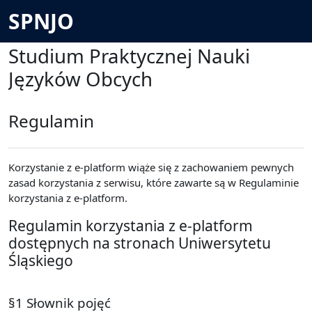
Przejdź do głównej zawartości
SPNJO
Studium Praktycznej Nauki
Języków Obcych
Regulamin
Korzystanie z e-platform wiąże się z zachowaniem pewnych
zasad korzystania z serwisu, które zawarte są w Regulaminie
korzystania z e-platform.
Regulamin korzystania z e-platform
dostępnych na stronach Uniwersytetu
Śląskiego
§1 Słownik pojęć