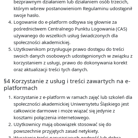
bezprawnym działaniem lub działaniem osób trzecich,
którym wbrew postanowieniom Regulaminu udostępnił
swoje hasło.
Logowanie do e-platform odbywa się głownie za
pośrednictwem Centralnego Punktu Logowania (CAS)
używanego do wszelkich usług świadczonych dla
społeczności akademickiej.
Użytkownikom przysługuje prawo dostępu do treści
swoich danych osobowych udostępnionych w związku z
korzystaniem z usługi, prawo do dokonywania korekt
oraz aktualizacji treści tych danych.
§4 Korzystanie z usług i treści zawartych na e-
platformach
Korzystanie z e-platform w ramach zajęć lub szkoleń dla
społeczności akademickiej Uniwersytetu Śląskiego jest
całkowicie darmowe i może wiązać się jedynie z
kosztami połączenia internetowego.
Użytkownicy mają obowiązek stosować się do
powszechnie przyjętych zasad netykiety.
Wyrażanie treści naruszających godność lub dobra