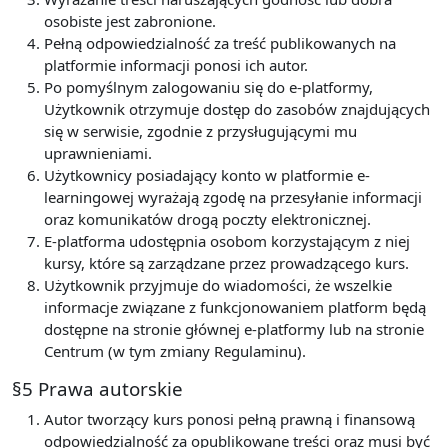
osobiste jest zabronione.
Pełną odpowiedzialność za treść publikowanych na
platformie informacji ponosi ich autor.
Po pomyślnym zalogowaniu się do e-platformy,
Użytkownik otrzymuje dostęp do zasobów znajdujących
się w serwisie, zgodnie z przysługującymi mu
uprawnieniami.
Użytkownicy posiadający konto w platformie e-
learningowej wyrażają zgodę na przesyłanie informacji
oraz komunikatów drogą poczty elektronicznej.
E-platforma udostępnia osobom korzystającym z niej
kursy, które są zarządzane przez prowadzącego kurs.
Użytkownik przyjmuje do wiadomości, że wszelkie
informacje związane z funkcjonowaniem platform będą
dostępne na stronie głównej e-platformy lub na stronie
Centrum (w tym zmiany Regulaminu).
§5 Prawa autorskie
Autor tworzący kurs ponosi pełną prawną i finansową
odpowiedzialność za opublikowane treści oraz musi być