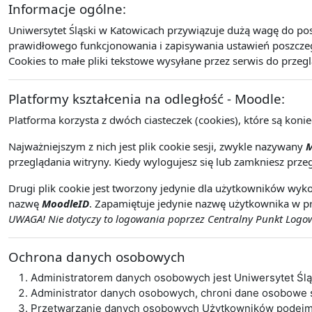
Informacje ogólne:
Uniwersytet Śląski w Katowicach przywiązuje dużą wagę do po
prawidłowego funkcjonowania i zapisywania ustawień poszczegó
Cookies to małe pliki tekstowe wysyłane przez serwis do przeg
Platformy kształcenia na odległość - Moodle:
Platforma korzysta z dwóch ciasteczek (cookies), które są koni
Najważniejszym z nich jest plik cookie sesji, zwykle nazywany
M
przeglądania witryny. Kiedy wylogujesz się lub zamkniesz przeg
Drugi plik cookie jest tworzony jedynie dla użytkowników wyko
nazwę
MoodleID
. Zapamiętuje jedynie nazwę użytkownika w pr
UWAGA! Nie dotyczy to logowania poprzez Centralny Punkt Logowa
Ochrona danych osobowych
Administratorem danych osobowych jest Uniwersytet Śl
Administrator danych osobowych, chroni dane osobowe
Przetwarzanie danych osobowych Użytkowników podejmo