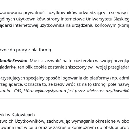
szanowania prywatności użytkowników odwiedzających serwisy int
lnych użytkowników, strony internetowe Uniwersytetu Śląskiego 
lądarki internetowej użytkownika na urządzeniu końcowym (kompute
eczne do pracy z platformą.
oodleSession
. Musisz zezwolić na to ciasteczko w swojej przeg
lądarkę, ten plik cookie zostanie zniszczony (w Twojej przeglądar
rzystujących specjalny sposób logowania do platformy (np. admin
zeglądarce. Oznacza to, że kiedy wrócisz na tę stronę, pole naz
nia - CAS, która wykorzystywana jest przez wiekszość użytkownikó
ąski w Katowicach
 swoich Użytkowników, zachowując wymagania określone w obo
wane jest w celu oraz w zakresie koniecznym do obsługi pro