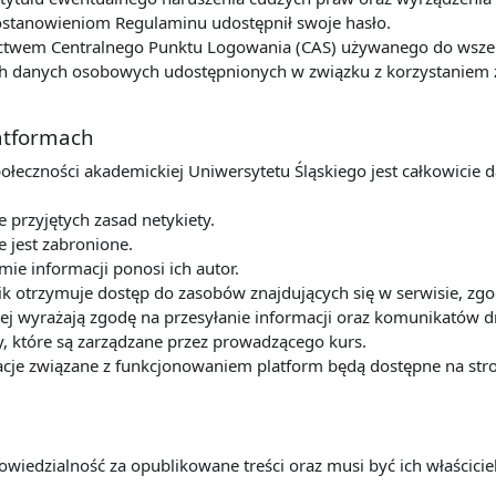
postanowieniom Regulaminu udostępnił swoje hasło.
ctwem Centralnego Punktu Logowania (CAS) używanego do wszelk
 danych osobowych udostępnionych w związku z korzystaniem z u
latformach
połeczności akademickiej Uniwersytetu Śląskiego jest całkowicie 
przyjętych zasad netykiety.
e jest zabronione.
mie informacji ponosi ich autor.
k otrzymuje dostęp do zasobów znajdujących się w serwisie, zg
ej wyrażają zgodę na przesyłanie informacji oraz komunikatów dr
y, które są zarządzane przez prowadzącego kurs.
cje związane z funkcjonowaniem platform będą dostępne na stro
owiedzialność za opublikowane treści oraz musi być ich właścic