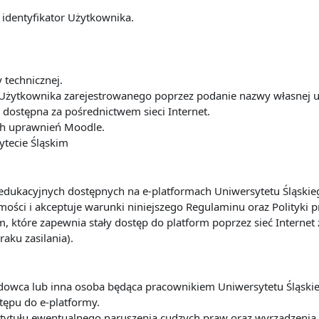
 identyfikator Użytkownika.
y technicznej.
Użytkownika zarejestrowanego poprzez podanie nazwy własnej u
dostępna za pośrednictwem sieci Internet.
ach uprawnień Moodle.
ytecie Śląskim
ug edukacyjnych dostępnych na e-platformach Uniwersytetu Śląsk
ości i akceptuje warunki niniejszego Regulaminu oraz Polityki 
m, które zapewnia stały dostęp do platform poprzez sieć Interne
raku zasilania).
ładowca lub inna osoba będąca pracownikiem Uniwersytetu Śląsk
tępu do e-platformy.
 z tytułu ewentualnego naruszenia cudzych praw oraz wyrządze