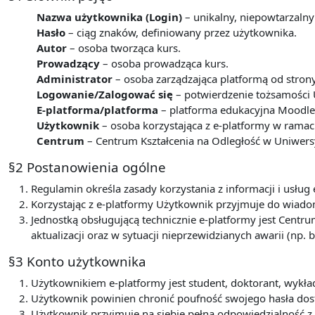
Nazwa użytkownika (Login)
– unikalny, niepowtarzalny
Hasło
– ciąg znaków, definiowany przez użytkownika.
Autor
– osoba tworząca kurs.
Prowadzący
– osoba prowadząca kurs.
Administrator
– osoba zarządzająca platformą od stron
Logowanie/Zalogować się
– potwierdzenie tożsamości 
E-platforma/platforma
– platforma edukacyjna Moodle 
Użytkownik
– osoba korzystająca z e-platformy w ram
Centrum
– Centrum Kształcenia na Odległość w Uniwers
§2 Postanowienia ogólne
Regulamin określa zasady korzystania z informacji i usł
Korzystając z e-platformy Użytkownik przyjmuje do wiadom
Jednostką obsługującą technicznie e-platformy jest Centru
aktualizacji oraz w sytuacji nieprzewidzianych awarii (np. b
§3 Konto użytkownika
Użytkownikiem e-platformy jest student, doktorant, wyk
Użytkownik powinien chronić poufność swojego hasła dos
Użytkownik przyjmuje na siebie pełną odpowiedzialność