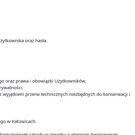
żytkownika oraz hasła.
iego oraz prawa i obowiązki Użytkowników.
prywatności.
t z wyjątkiem przerw technicznych niezbędnych do konserwacji i
iego w Katowicach.
nia komukolwiek szkody w związku z własnym bezprawnym