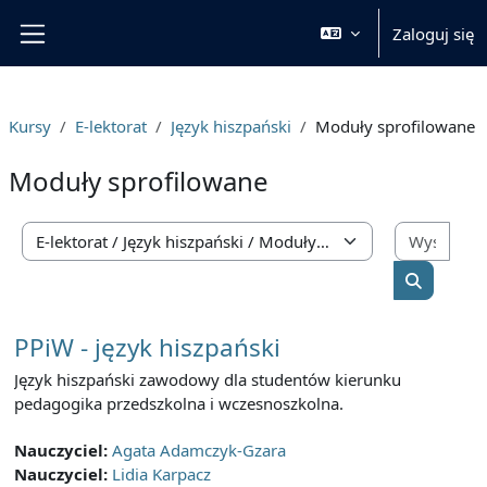
Przejdź do głównej zawartości
Zaloguj się
Panel boczny
Kursy
E-lektorat
Język hiszpański
Moduły sprofilowane
Moduły sprofilowane
Wysz
Kategorie kursów
Wyszukaj
PPiW - język hiszpański
Język hiszpański zawodowy dla studentów kierunku
pedagogika przedszkolna i wczesnoszkolna.
Nauczyciel:
Agata Adamczyk-Gzara
Nauczyciel:
Lidia Karpacz