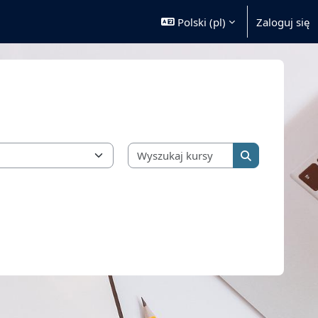
Polski ‎(pl)‎
Zaloguj się
Wyszukaj kursy
Wyszukaj kurs