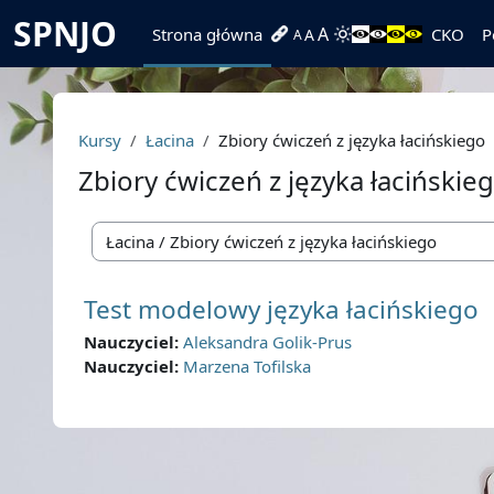
Przejdź do głównej zawartości
SPNJO
A
Strona główna
CKO
P
A
A
Kursy
Łacina
Zbiory ćwiczeń z języka łacińskiego
Zbiory ćwiczeń z języka łacińskie
Kategorie kursów
Test modelowy języka łacińskiego
Nauczyciel:
Aleksandra Golik-Prus
Nauczyciel:
Marzena Tofilska