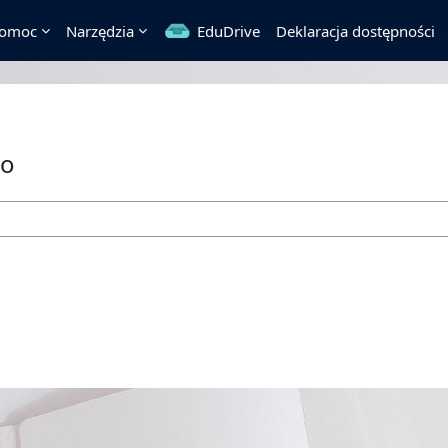
omoc
Narzędzia
EduDrive
Deklaracja dostępności
go