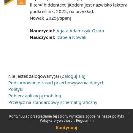
filter="hiddentext"]Kodem jest nazwisko lektora,
podkreślnik, 2025, na przykład:
Nowak_2025[/span]
Nauczyciel:
Agata Adamczyk-Gzara
Nauczyciel:
Izabela Nowak
Nie jesteś zalogowany(a) (
Zaloguj się
)
Podsumowanie zasad przechowywania danych
Polityki
Pobierz aplikację mobilną
Przełącz na standardowy schemat graficzny
x
Kontynuując przeglądanie tej strony wyrażasz zgodę na nasze polityki
Wspierane przez
Moodle
Polityka prywatności
Regulamin
Kontynuuj