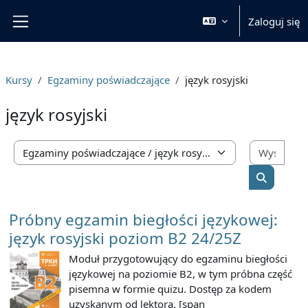
Przejdź do głównej zawartości
Zaloguj się
Panel boczny
Kursy
Egzaminy poświadczające
język rosyjski
język rosyjski
Wysz
Kategorie kursów
Wyszukaj
Próbny egzamin biegłości językowej:
język rosyjski poziom B2 24/25Z
Moduł przygotowujący do egzaminu biegłości
językowej na poziomie B2, w tym próbna część
pisemna w formie quizu. Dostęp za kodem
uzyskanym od lektora. [span