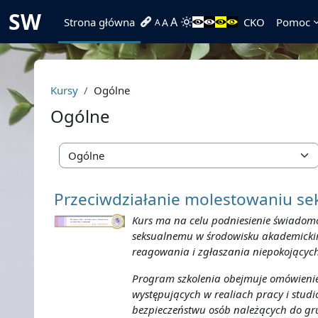
Przejdź do głównej zawartości
SW
A
Strona główna
CKO
Pomoc
A
A
Kursy
Ogólne
Ogólne
Kategorie kursów
Przeciwdziałanie molestowaniu se
Kurs ma na celu podniesienie świadomo
seksualnemu w środowisku akademickim
reagowania i zgłaszania niepokojących 
Program szkolenia obejmuje omówienie
występujących w realiach pracy i stud
bezpieczeństwu osób należących do gr