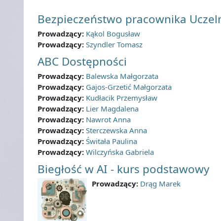
Bezpieczeństwo pracownika Uczel
Prowadzący:
Kąkol Bogusław
Prowadzący:
Szyndler Tomasz
ABC Dostępności
Prowadzący:
Balewska Małgorzata
Prowadzący:
Gajos-Grzetić Małgorzata
Prowadzący:
Kudłacik Przemysław
Prowadzący:
Lier Magdalena
Prowadzący:
Nawrot Anna
Prowadzący:
Sterczewska Anna
Prowadzący:
Świtała Paulina
Prowadzący:
Wilczyńska Gabriela
Biegłość w AI - kurs podstawowy
Prowadzący:
Drąg Marek