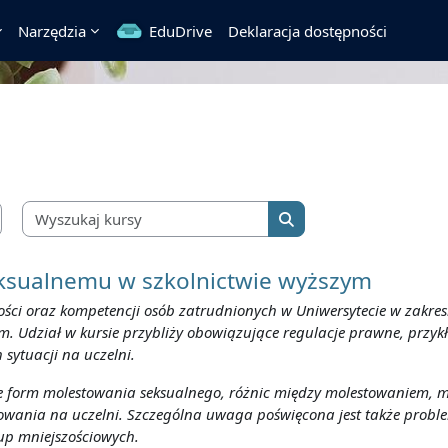
Narzędzia
EduDrive
Deklaracja dostępności
Wyszukaj kursy
Wyszukaj kursy
ksualnemu w szkolnictwie wyższym
ści oraz kompetencji osób zatrudnionych w Uniwersytecie w zakre
. Udział w kursie przybliży obowiązujące regulacje prawne, przy
sytuacji na uczelni.
 form molestowania seksualnego, różnic między molestowaniem, mob
iowania na uczelni. Szczególna uwaga poświęcona jest także probl
up mniejszościowych.