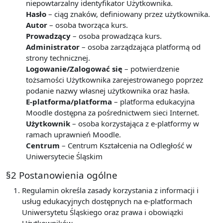
niepowtarzalny identyfikator Użytkownika.
Hasło
– ciąg znaków, definiowany przez użytkownika.
Autor
– osoba tworząca kurs.
Prowadzący
– osoba prowadząca kurs.
Administrator
– osoba zarządzająca platformą od
strony technicznej.
Logowanie/Zalogować się
– potwierdzenie
tożsamości Użytkownika zarejestrowanego poprzez
podanie nazwy własnej użytkownika oraz hasła.
E-platforma/platforma
– platforma edukacyjna
Moodle dostępna za pośrednictwem sieci Internet.
Użytkownik
– osoba korzystająca z e-platformy w
ramach uprawnień Moodle.
Centrum
– Centrum Kształcenia na Odległość w
Uniwersytecie Śląskim
§2 Postanowienia ogólne
Regulamin określa zasady korzystania z informacji i
usług edukacyjnych dostępnych na e-platformach
Uniwersytetu Śląskiego oraz prawa i obowiązki