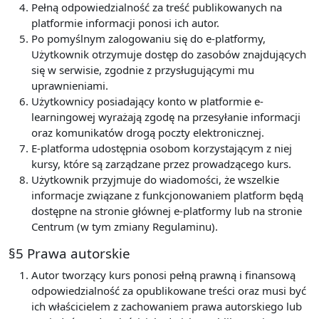
Pełną odpowiedzialność za treść publikowanych na
platformie informacji ponosi ich autor.
Po pomyślnym zalogowaniu się do e-platformy,
Użytkownik otrzymuje dostęp do zasobów znajdujących
się w serwisie, zgodnie z przysługującymi mu
uprawnieniami.
Użytkownicy posiadający konto w platformie e-
learningowej wyrażają zgodę na przesyłanie informacji
oraz komunikatów drogą poczty elektronicznej.
E-platforma udostępnia osobom korzystającym z niej
kursy, które są zarządzane przez prowadzącego kurs.
Użytkownik przyjmuje do wiadomości, że wszelkie
informacje związane z funkcjonowaniem platform będą
dostępne na stronie głównej e-platformy lub na stronie
Centrum (w tym zmiany Regulaminu).
§5 Prawa autorskie
Autor tworzący kurs ponosi pełną prawną i finansową
odpowiedzialność za opublikowane treści oraz musi być
ich właścicielem z zachowaniem prawa autorskiego lub