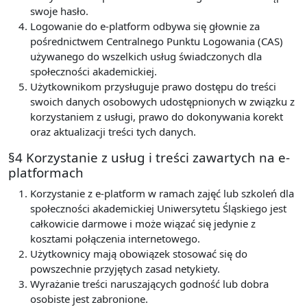
swoje hasło.
Logowanie do e-platform odbywa się głownie za
pośrednictwem Centralnego Punktu Logowania (CAS)
używanego do wszelkich usług świadczonych dla
społeczności akademickiej.
Użytkownikom przysługuje prawo dostępu do treści
swoich danych osobowych udostępnionych w związku z
korzystaniem z usługi, prawo do dokonywania korekt
oraz aktualizacji treści tych danych.
§4 Korzystanie z usług i treści zawartych na e-
platformach
Korzystanie z e-platform w ramach zajęć lub szkoleń dla
społeczności akademickiej Uniwersytetu Śląskiego jest
całkowicie darmowe i może wiązać się jedynie z
kosztami połączenia internetowego.
Użytkownicy mają obowiązek stosować się do
powszechnie przyjętych zasad netykiety.
Wyrażanie treści naruszających godność lub dobra
osobiste jest zabronione.