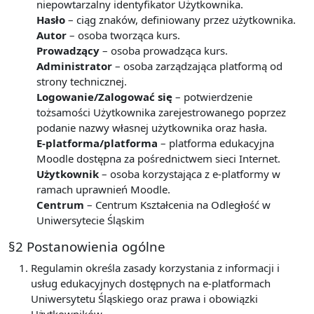
niepowtarzalny identyfikator Użytkownika.
Hasło
– ciąg znaków, definiowany przez użytkownika.
Autor
– osoba tworząca kurs.
Prowadzący
– osoba prowadząca kurs.
Administrator
– osoba zarządzająca platformą od
strony technicznej.
Logowanie/Zalogować się
– potwierdzenie
tożsamości Użytkownika zarejestrowanego poprzez
podanie nazwy własnej użytkownika oraz hasła.
E-platforma/platforma
– platforma edukacyjna
Moodle dostępna za pośrednictwem sieci Internet.
Użytkownik
– osoba korzystająca z e-platformy w
ramach uprawnień Moodle.
Centrum
– Centrum Kształcenia na Odległość w
Uniwersytecie Śląskim
§2 Postanowienia ogólne
Regulamin określa zasady korzystania z informacji i
usług edukacyjnych dostępnych na e-platformach
Uniwersytetu Śląskiego oraz prawa i obowiązki