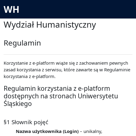
Przejdź do głównej zawartości
WH
Wydział Humanistyczny
Regulamin
Korzystanie z e-platform wiąże się z zachowaniem pewnych
zasad korzystania z serwisu, które zawarte są w Regulaminie
korzystania z e-platform.
Regulamin korzystania z e-platform
dostępnych na stronach Uniwersytetu
Śląskiego
§1 Słownik pojęć
Nazwa użytkownika (Login)
– unikalny,