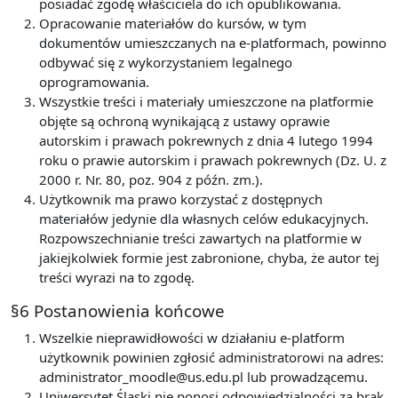
posiadać zgodę właściciela do ich opublikowania.
Opracowanie materiałów do kursów, w tym
dokumentów umieszczanych na e-platformach, powinno
odbywać się z wykorzystaniem legalnego
oprogramowania.
Wszystkie treści i materiały umieszczone na platformie
objęte są ochroną wynikającą z ustawy oprawie
autorskim i prawach pokrewnych z dnia 4 lutego 1994
roku o prawie autorskim i prawach pokrewnych (Dz. U. z
2000 r. Nr. 80, poz. 904 z późn. zm.).
Użytkownik ma prawo korzystać z dostępnych
materiałów jedynie dla własnych celów edukacyjnych.
Rozpowszechnianie treści zawartych na platformie w
jakiejkolwiek formie jest zabronione, chyba, że autor tej
treści wyrazi na to zgodę.
§6 Postanowienia końcowe
Wszelkie nieprawidłowości w działaniu e-platform
użytkownik powinien zgłosić administratorowi na adres:
administrator_moodle@us.edu.pl lub prowadzącemu.
Uniwersytet Śląski nie ponosi odpowiedzialności za brak