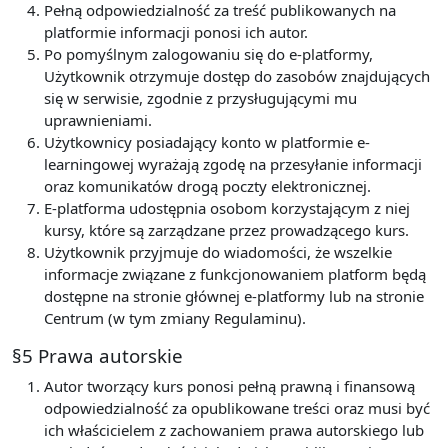
Pełną odpowiedzialność za treść publikowanych na
platformie informacji ponosi ich autor.
Po pomyślnym zalogowaniu się do e-platformy,
Użytkownik otrzymuje dostęp do zasobów znajdujących
się w serwisie, zgodnie z przysługującymi mu
uprawnieniami.
Użytkownicy posiadający konto w platformie e-
learningowej wyrażają zgodę na przesyłanie informacji
oraz komunikatów drogą poczty elektronicznej.
E-platforma udostępnia osobom korzystającym z niej
kursy, które są zarządzane przez prowadzącego kurs.
Użytkownik przyjmuje do wiadomości, że wszelkie
informacje związane z funkcjonowaniem platform będą
dostępne na stronie głównej e-platformy lub na stronie
Centrum (w tym zmiany Regulaminu).
§5 Prawa autorskie
Autor tworzący kurs ponosi pełną prawną i finansową
odpowiedzialność za opublikowane treści oraz musi być
ich właścicielem z zachowaniem prawa autorskiego lub