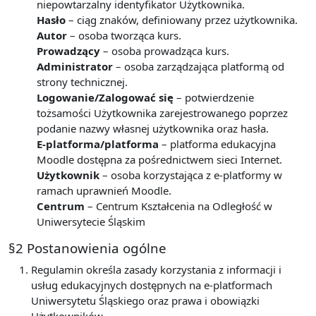
niepowtarzalny identyfikator Użytkownika.
Hasło
– ciąg znaków, definiowany przez użytkownika.
Autor
– osoba tworząca kurs.
Prowadzący
– osoba prowadząca kurs.
Administrator
– osoba zarządzająca platformą od
strony technicznej.
Logowanie/Zalogować się
– potwierdzenie
tożsamości Użytkownika zarejestrowanego poprzez
podanie nazwy własnej użytkownika oraz hasła.
E-platforma/platforma
– platforma edukacyjna
Moodle dostępna za pośrednictwem sieci Internet.
Użytkownik
– osoba korzystająca z e-platformy w
ramach uprawnień Moodle.
Centrum
– Centrum Kształcenia na Odległość w
Uniwersytecie Śląskim
§2 Postanowienia ogólne
Regulamin określa zasady korzystania z informacji i
usług edukacyjnych dostępnych na e-platformach
Uniwersytetu Śląskiego oraz prawa i obowiązki