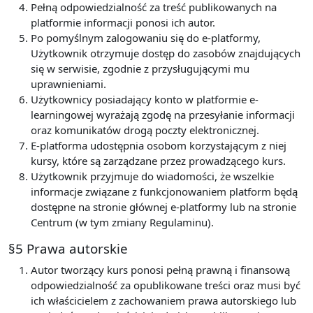
Pełną odpowiedzialność za treść publikowanych na
platformie informacji ponosi ich autor.
Po pomyślnym zalogowaniu się do e-platformy,
Użytkownik otrzymuje dostęp do zasobów znajdujących
się w serwisie, zgodnie z przysługującymi mu
uprawnieniami.
Użytkownicy posiadający konto w platformie e-
learningowej wyrażają zgodę na przesyłanie informacji
oraz komunikatów drogą poczty elektronicznej.
E-platforma udostępnia osobom korzystającym z niej
kursy, które są zarządzane przez prowadzącego kurs.
Użytkownik przyjmuje do wiadomości, że wszelkie
informacje związane z funkcjonowaniem platform będą
dostępne na stronie głównej e-platformy lub na stronie
Centrum (w tym zmiany Regulaminu).
§5 Prawa autorskie
Autor tworzący kurs ponosi pełną prawną i finansową
odpowiedzialność za opublikowane treści oraz musi być
ich właścicielem z zachowaniem prawa autorskiego lub