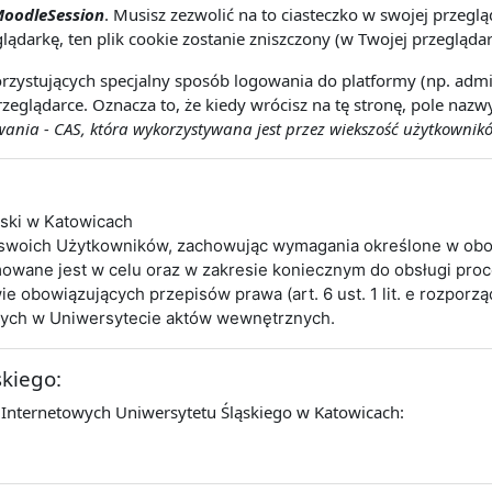
oodleSession
. Musisz zezwolić na to ciasteczko w swojej przeg
lądarkę, ten plik cookie zostanie zniszczony (w Twojej przeglądar
rzystujących specjalny sposób logowania do platformy (np. admin
zeglądarce. Oznacza to, że kiedy wrócisz na tę stronę, pole naz
nia - CAS, która wykorzystywana jest przez wiekszość użytkownikó
ąski w Katowicach
 swoich Użytkowników, zachowując wymagania określone w obo
wane jest w celu oraz w zakresie koniecznym do obsługi pro
obowiązujących przepisów prawa (art. 6 ust. 1 lit. e rozporz
cych w Uniwersytecie aktów wewnętrznych.
skiego:
 Internetowych Uniwersytetu Śląskiego w Katowicach: