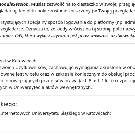
oodleSession
. Musisz zezwolić na to ciasteczko w swojej przeg
lądarkę, ten plik cookie zostanie zniszczony (w Twojej przeglądar
rzystujących specjalny sposób logowania do platformy (np. admin
zeglądarce. Oznacza to, że kiedy wrócisz na tę stronę, pole naz
nia - CAS, która wykorzystywana jest przez wiekszość użytkownikó
ąski w Katowicach
 swoich Użytkowników, zachowując wymagania określone w obo
wane jest w celu oraz w zakresie koniecznym do obsługi pro
obowiązujących przepisów prawa (art. 6 ust. 1 lit. e rozporz
cych w Uniwersytecie aktów wewnętrznych.
skiego:
 Internetowych Uniwersytetu Śląskiego w Katowicach: