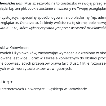
oodleSession
. Musisz zezwolić na to ciasteczko w swojej przeg
lądarkę, ten plik cookie zostanie zniszczony (w Twojej przeglądar
rzystujących specjalny sposób logowania do platformy (np. admin
zeglądarce. Oznacza to, że kiedy wrócisz na tę stronę, pole naz
nia - CAS, która wykorzystywana jest przez wiekszość użytkownikó
ąski w Katowicach
 swoich Użytkowników, zachowując wymagania określone w obo
wane jest w celu oraz w zakresie koniecznym do obsługi pro
obowiązujących przepisów prawa (art. 6 ust. 1 lit. e rozporz
cych w Uniwersytecie aktów wewnętrznych.
skiego:
 Internetowych Uniwersytetu Śląskiego w Katowicach: