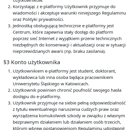
Użytkowników.
Korzystając z e-platformy Użytkownik przyjmuje do
wiadomości i akceptuje warunki niniejszego Regulaminu
oraz Polityki prywatności.
Jednostką obsługującą technicznie e-platformy jest
Centrum, które zapewnia stały dostęp do platform
poprzez sieć Internet z wyjątkiem przerw technicznych
niezbędnych do konserwacji i aktualizacji oraz w sytuacji
nieprzewidzianych awarii (np. braku zasilania).
§3 Konto użytkownika
Użytkownikiem e-platformy jest student, doktorant,
wykładowca lub inna osoba będąca pracownikiem
Uniwersytetu Śląskiego w Katowicach.
Użytkownik powinien chronić poufność swojego hasła
dostępu do e-platformy.
Użytkownik przyjmuje na siebie pełną odpowiedzialność
z tytułu ewentualnego naruszenia cudzych praw oraz
wyrządzenia komukolwiek szkody w związku z własnym
bezprawnym działaniem lub działaniem osób trzecich,
którym wbrew postanowieniom Regulaminu udostępnił