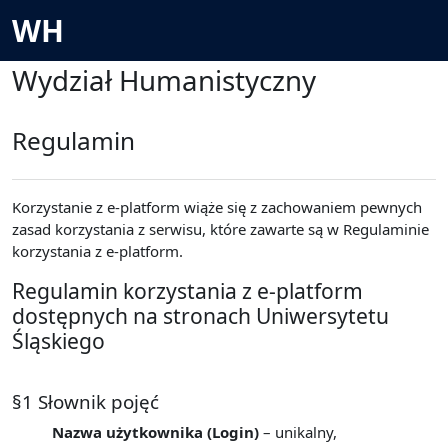
Przejdź do głównej zawartości
WH
Wydział Humanistyczny
Regulamin
Korzystanie z e-platform wiąże się z zachowaniem pewnych
zasad korzystania z serwisu, które zawarte są w Regulaminie
korzystania z e-platform.
Regulamin korzystania z e-platform
dostępnych na stronach Uniwersytetu
Śląskiego
§1 Słownik pojęć
Nazwa użytkownika (Login)
– unikalny,