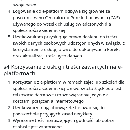
swoje hasło.
Logowanie do e-platform odbywa się głownie za
pośrednictwem Centralnego Punktu Logowania (CAS)
używanego do wszelkich usług świadczonych dla
społeczności akademickiej.
Użytkownikom przysługuje prawo dostępu do treści
swoich danych osobowych udostępnionych w związku z
korzystaniem z usługi, prawo do dokonywania korekt
oraz aktualizacji treści tych danych.
§4 Korzystanie z usług i treści zawartych na e-
platformach
Korzystanie z e-platform w ramach zajęć lub szkoleń dla
społeczności akademickiej Uniwersytetu Śląskiego jest
całkowicie darmowe i może wiązać się jedynie z
kosztami połączenia internetowego.
Użytkownicy mają obowiązek stosować się do
powszechnie przyjętych zasad netykiety.
Wyrażanie treści naruszających godność lub dobra
osobiste jest zabronione.