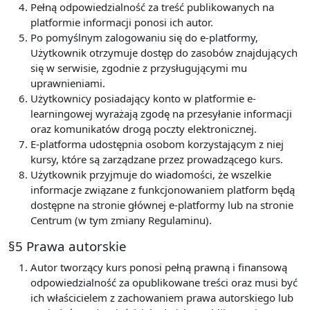
Pełną odpowiedzialność za treść publikowanych na
platformie informacji ponosi ich autor.
Po pomyślnym zalogowaniu się do e-platformy,
Użytkownik otrzymuje dostęp do zasobów znajdujących
się w serwisie, zgodnie z przysługującymi mu
uprawnieniami.
Użytkownicy posiadający konto w platformie e-
learningowej wyrażają zgodę na przesyłanie informacji
oraz komunikatów drogą poczty elektronicznej.
E-platforma udostępnia osobom korzystającym z niej
kursy, które są zarządzane przez prowadzącego kurs.
Użytkownik przyjmuje do wiadomości, że wszelkie
informacje związane z funkcjonowaniem platform będą
dostępne na stronie głównej e-platformy lub na stronie
Centrum (w tym zmiany Regulaminu).
§5 Prawa autorskie
Autor tworzący kurs ponosi pełną prawną i finansową
odpowiedzialność za opublikowane treści oraz musi być
ich właścicielem z zachowaniem prawa autorskiego lub