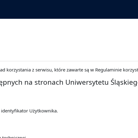
d korzystania z serwisu, które zawarte są w Regulaminie korzyst
tępnych na stronach Uniwersytetu Śląskie
 identyfikator Użytkownika.
y technicznej.