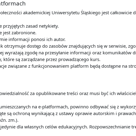
latformach
połeczności akademickiej Uniwersytetu Śląskiego jest całkowicie 
przyjętych zasad netykiety.
e jest zabronione.
mie informacji ponosi ich autor.
k otrzymuje dostęp do zasobów znajdujących się w serwisie, zg
ej wyrażają zgodę na przesyłanie informacji oraz komunikatów dr
y, które są zarządzane przez prowadzącego kurs.
cje związane z funkcjonowaniem platform będą dostępne na stro
owiedzialność za opublikowane treści oraz musi być ich właścic
mieszczanych na e-platformach, powinno odbywać się z wykor
bjęte są ochroną wynikającą z ustawy oprawie autorskim i prawac
óźn. zm.).
dynie dla własnych celów edukacyjnych. Rozpowszechnianie treśc