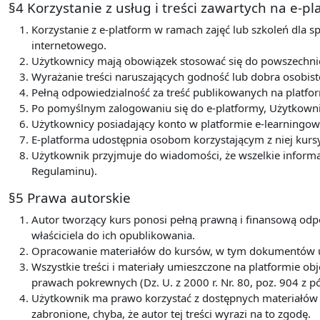
§4 Korzystanie z usług i treści zawartych na e-p
Korzystanie z e-platform w ramach zajęć lub szkoleń dla s
internetowego.
Użytkownicy mają obowiązek stosować się do powszechnie 
Wyrażanie treści naruszających godność lub dobra osobist
Pełną odpowiedzialność za treść publikowanych na platfor
Po pomyślnym zalogowaniu się do e-platformy, Użytkowni
Użytkownicy posiadający konto w platformie e-learningow
E-platforma udostępnia osobom korzystającym z niej kurs
Użytkownik przyjmuje do wiadomości, że wszelkie informa
Regulaminu).
§5 Prawa autorskie
Autor tworzący kurs ponosi pełną prawną i finansową odp
właściciela do ich opublikowania.
Opracowanie materiałów do kursów, w tym dokumentów u
Wszystkie treści i materiały umieszczone na platformie o
prawach pokrewnych (Dz. U. z 2000 r. Nr. 80, poz. 904 z p
Użytkownik ma prawo korzystać z dostępnych materiałów je
zabronione, chyba, że autor tej treści wyrazi na to zgodę.