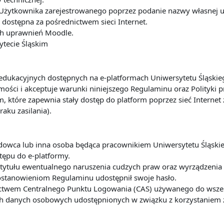
Użytkownika zarejestrowanego poprzez podanie nazwy własnej u
dostępna za pośrednictwem sieci Internet.
ach uprawnień Moodle.
ytecie Śląskim
ug edukacyjnych dostępnych na e-platformach Uniwersytetu Śląsk
ości i akceptuje warunki niniejszego Regulaminu oraz Polityki 
m, które zapewnia stały dostęp do platform poprzez sieć Interne
raku zasilania).
ładowca lub inna osoba będąca pracownikiem Uniwersytetu Śląsk
tępu do e-platformy.
 z tytułu ewentualnego naruszenia cudzych praw oraz wyrządze
postanowieniom Regulaminu udostępnił swoje hasło.
ctwem Centralnego Punktu Logowania (CAS) używanego do wszelk
 danych osobowych udostępnionych w związku z korzystaniem z u