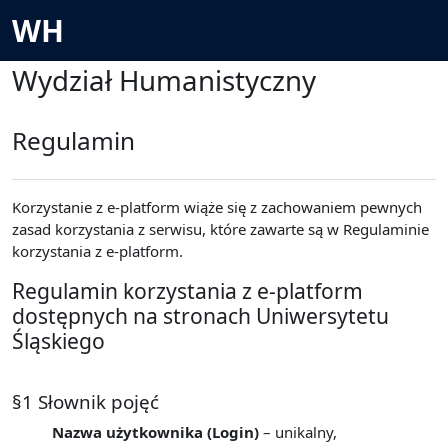
Przejdź do głównej zawartości
WH
Wydział Humanistyczny
Regulamin
Korzystanie z e-platform wiąże się z zachowaniem pewnych
zasad korzystania z serwisu, które zawarte są w Regulaminie
korzystania z e-platform.
Regulamin korzystania z e-platform
dostępnych na stronach Uniwersytetu
Śląskiego
§1 Słownik pojęć
Nazwa użytkownika (Login)
– unikalny,