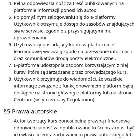
Pełną odpowiedzialność za treść publikowanych na
platformie informacji ponosi ich autor.
Po pomyślnym zalogowaniu się do e-platformy,
Użytkownik otrzymuje dostęp do zasobów znajdujących
się w serwisie, zgodnie z przysługującymi mu
uprawnieniami.
Użytkownicy posiadający konto w platformie e-
learningowej wyrażają zgodę na przesyłanie informacji
oraz komunikatów drogą poczty elektronicznej.
E-platforma udostępnia osobom korzystającym z niej
kursy, które są zarządzane przez prowadzącego kurs.
Użytkownik przyjmuje do wiadomości, że wszelkie
informacje związane z funkcjonowaniem platform będą
dostępne na stronie głównej e-platformy lub na stronie
Centrum (w tym zmiany Regulaminu).
§5 Prawa autorskie
Autor tworzący kurs ponosi pełną prawną i finansową
odpowiedzialność za opublikowane treści oraz musi być
ich właścicielem z zachowaniem prawa autorskiego lub