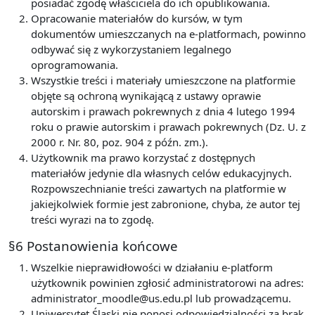
posiadać zgodę właściciela do ich opublikowania.
Opracowanie materiałów do kursów, w tym
dokumentów umieszczanych na e-platformach, powinno
odbywać się z wykorzystaniem legalnego
oprogramowania.
Wszystkie treści i materiały umieszczone na platformie
objęte są ochroną wynikającą z ustawy oprawie
autorskim i prawach pokrewnych z dnia 4 lutego 1994
roku o prawie autorskim i prawach pokrewnych (Dz. U. z
2000 r. Nr. 80, poz. 904 z późn. zm.).
Użytkownik ma prawo korzystać z dostępnych
materiałów jedynie dla własnych celów edukacyjnych.
Rozpowszechnianie treści zawartych na platformie w
jakiejkolwiek formie jest zabronione, chyba, że autor tej
treści wyrazi na to zgodę.
§6 Postanowienia końcowe
Wszelkie nieprawidłowości w działaniu e-platform
użytkownik powinien zgłosić administratorowi na adres:
administrator_moodle@us.edu.pl lub prowadzącemu.
Uniwersytet Śląski nie ponosi odpowiedzialności za brak